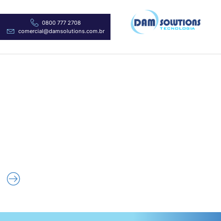
0800 777 2708
comercial@damsolutions.com.br
Tudo que sua empresa precisa
em um só lugar: Soluções de
Tecnologia Simplificadas
Conectamos você às melhores soluções para
pagamentos, internet, softwares e mais. Descubra
como nossos serviços podem transformar a
eficiência do seu negócio.
Conheça Nossos Serviços