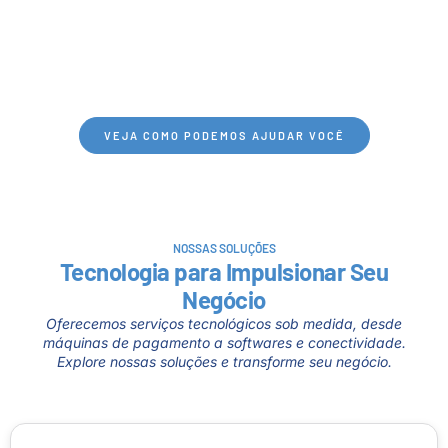
tecnológicas que realmente fazem a diferença.
Nossos serviços são projetados para impulsionar o
sucesso dos nossos clientes, combinando inovação,
qualidade e um suporte dedicado. Conheça mais
sobre como podemos transformar seu negócio.
VEJA COMO PODEMOS AJUDAR VOCÊ
NOSSAS SOLUÇÕES
Tecnologia para Impulsionar Seu
Negócio
Oferecemos serviços tecnológicos sob medida, desde
máquinas de pagamento a softwares e conectividade.
Explore nossas soluções e transforme seu negócio.